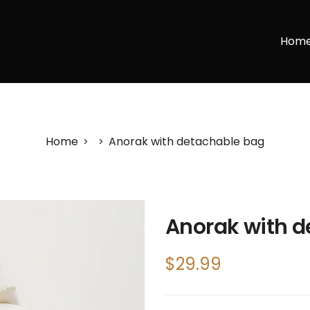
Hom
Home
Anorak with detachable bag
>
>
Anorak with d
$
29.99