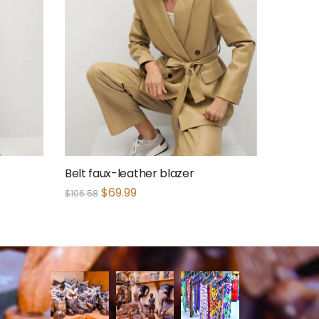
Belt faux-leather blazer
$
69.99
$
106.58