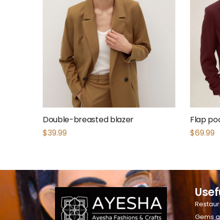
Double-breasted blazer
Flap po
$
39.99
$
69.99
Usef
Restaur
Gems a