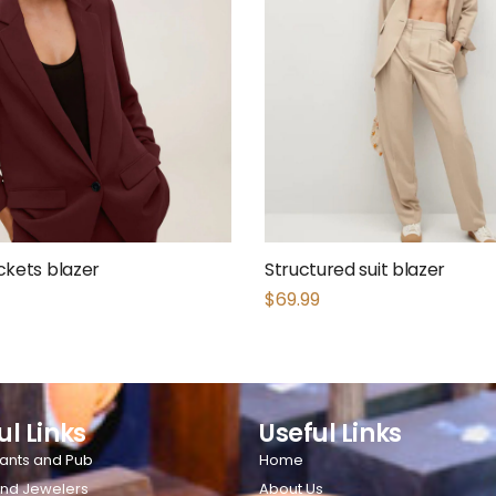
ckets blazer
Structured suit blazer
$
69.99
ul Links
Useful Links
ants and Pub
Home
nd Jewelers
About Us